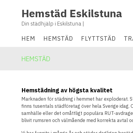
Hemstäd Eskilstuna
Din städhjälp i Eskilstuna |
HEM
HEMSTÄD
FLYTTSTÄD
TR
HEMSTÄD
Hemstädning av högsta kvalitet
Marknaden för städning i hemmet har exploderat. S
finns tusentals städföretag över hela Sverige idag.
samhälle eller det omåttligt populära RUT-avdragets 
blivit rumsren och välmående med korrekta avtal oc
Vi har funnits i många år och städar dagligen bost