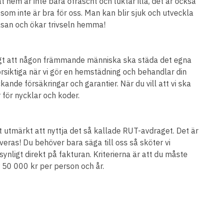
at hem är inte bara ofräscht och luktar illa, det är också
 som inte är bra för oss. Man kan blir sjuk och utveckla
älsan och ökar trivseln hemma!
ligt att någon främmande människa ska städa det egna
rsiktiga när vi gör en hemstädning och behandlar din
ande försäkringar och garantier. När du vill att vi ska
 för nycklar och koder.
 utmärkt att nyttja det så kallade RUT-avdraget. Det är
eras! Du behöver bara säga till oss så sköter vi
ynligt direkt på fakturan. Kriterierna är att du måste
r 50 000 kr per person och år.