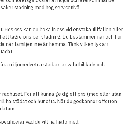
säker städning med hög servicenivå.
. Hos oss kan du boka in oss vid enstaka tillfällen eller
t ett lägre pris per städning. Du bestämmer när och hur
äda när familjen inte är hemma. Tänk vilken lyx att
tädat.
Våra miljömedvetna städare är välutbildade och
er radhuset. För att kunna ge dig ett pris (med eller utan
vill ha städat och hur ofta. När du godkänner offerten
 datum.
pecificerar vad du vill ha hjälp med.