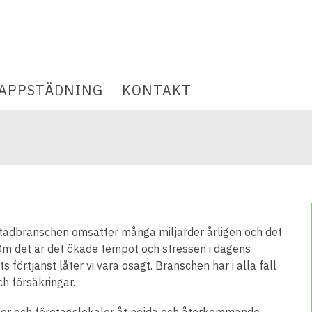
APPSTÄDNING
KONTAKT
tädbranschen omsätter många miljarder årligen och det
 Om det är det ökade tempot och stressen i dagens
förtjänst låter vi vara osagt. Branschen har i alla fall
h försäkringar.
äder och företagslokaler åt nöjda och återkommande