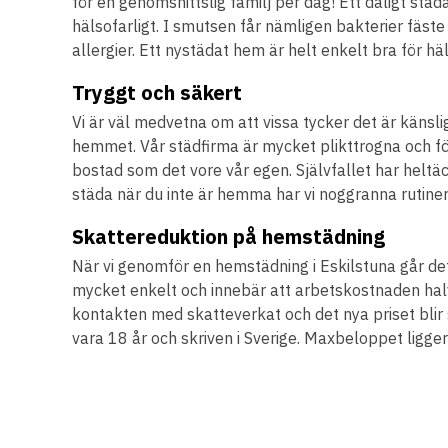
för en genomsnittslig familj per dag! Ett dåligt städ
hälsofarligt. I smutsen får nämligen bakterier fäste
allergier. Ett nystädat hem är helt enkelt bra för h
Tryggt och säkert
Vi är väl medvetna om att vissa tycker det är käns
hemmet. Vår städfirma är mycket plikttrogna och fö
bostad som det vore vår egen. Självfallet har heltäck
städa när du inte är hemma har vi noggranna rutiner
Skattereduktion på hemstädning
När vi genomför en hemstädning i Eskilstuna går det
mycket enkelt och innebär att arbetskostnaden halv
kontakten med skatteverkat och det nya priset blir s
vara 18 år och skriven i Sverige. Maxbeloppet ligge